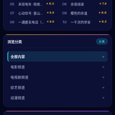
05
06
⭐
8.0
⭐
7.9
末班电车 · 雨夜守望
余音绕梁
07
08
⭐
6.6
⭐
8.8
心动信号 · 釜山特辑
樱色的余温
09
10
⭐
9.6
⭐
8.3
一通匿名电话（导演剪辑版）
一千次的早安
浏览分类
分类
全部内容
电影频道
电视剧频道
综艺频道
动漫频道