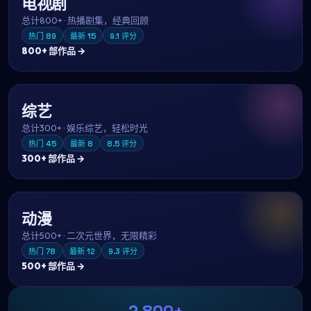
电视剧
总计
800+
·
热播剧集，经典回顾
热门
89
最新
15
9.1
评分
800+
部作品 →
综艺
总计
300+
·
娱乐综艺，轻松时光
热门
45
最新
8
8.5
评分
300+
部作品 →
动漫
总计
500+
·
二次元世界，无限精彩
热门
78
最新
12
9.3
评分
500+
部作品 →
2,800+