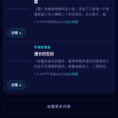
雾
《雾》改编自畅销同名小说，讲述了江原道一户普
热播
通家庭三代人横跨二十年的悲欢。北川景子、福山
雅治、韩素希三位实力派演员贡献了教科书级表
2015
⭐
6.7
剧情
642万
10小时前
演。新海诚用平实的镜头记录时代变迁中的小人物
命运。
详情 →
导演剪辑版
漫长的告别
一桩看似自杀的案件，被李钟硕饰演的侦探发现了
NEW
五处不合逻辑的细节。随着调查深入，二宫和也所
代表的当事人方逐渐成为唯一指向。这是一场关于
2017
⭐
9.2
推理
849万
12小时前
动机与人性的智力博弈，全片每一个镜头都暗藏伏
笔，89分钟内三度反转，观影门槛与回报同样高。
详情 →
加载更多内容