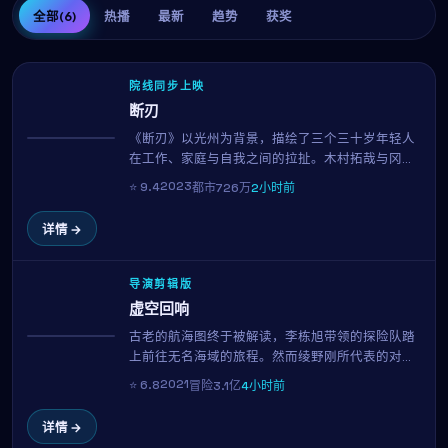
全部
(6)
热播
最新
趋势
获奖
院线同步上映
断刃
《断刃》以光州为背景，描绘了三个三十岁年轻人
热播
在工作、家庭与自我之间的拉扯。木村拓哉与冈田
准一的对手戏自然有张力，导演李沧东延续其一贯
2023
⭐
9.4
都市
726万
2小时前
的细腻笔触，在114分钟的时长内呈现一幅真实而温
暖的都市群像。
详情 →
导演剪辑版
虚空回响
古老的航海图终于被解读，李栋旭带领的探险队踏
NEW
上前往无名海域的旅程。然而绫野刚所代表的对手
势力也在暗中追击。横跨三大洋的真人实景拍摄、
2021
⭐
6.8
冒险
3.1亿
4小时前
震撼的水下特效，黑泽明用152分钟带来一场视觉与
情感的双重盛宴。
详情 →