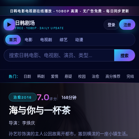
日韩电影电视剧在线播放 · 1080P 高清 · 无广告免费 · 每日同步更新
日韩剧场
▶
登录
注册
FREE · 1080P · DAILY UPDATE
首页
电影
电视剧
综艺
动漫
搜索
日剧
韩剧
爱情
悬疑
校园
治愈
高分推荐
完结
热门：
7.0
168分钟
治愈
2016
评分
海与你与一杯茶
导演：
李焕庆
孙艺珍饰演的主人公因故离开都市，搬到横滨的一座小镇生活。