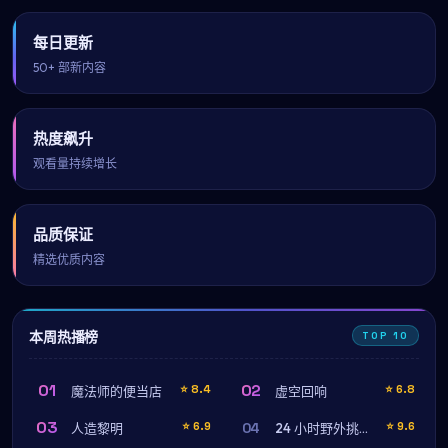
每日更新
50+ 部新内容
热度飙升
观看量持续增长
品质保证
精选优质内容
本周热播榜
TOP 10
01
02
⭐
8.4
⭐
6.8
魔法师的便当店
虚空回响
03
04
⭐
6.9
⭐
9.6
人造黎明
24 小时野外挑战（蓝光珍藏版）