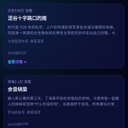
历史
393万 观看
9.0
获奖
涩谷十字路口的雨
时代是 1725 年的乱世，上户彩饰演的将军身处忠诚与理想的夹缝，
冈田准一饰演的女性角色则在男性主导的历史中走出自己的路。大林
宣彦用细致的服化道与考究的场景，重现一段被忽略的过往。
大林宣彦
执导 · 群星荟萃
2021
117分钟
查看详情 →
惊悚
2.2亿 观看
7.9
趋势
余音绕梁
搬入新公寓的第三天，丁海寅开始听到墙后的异响。与裴秀智一起搬
入的妹妹却坚称"什么也没听到"。当真相终于显现，所有看似日常的
细节都成了恐惧的来源。罗泓轸用极简的音效与克制的镜头，呈现一
罗泓轸
执导 · 群星荟萃
部令人后劲十足的心理惊悚片。
2019
140分钟