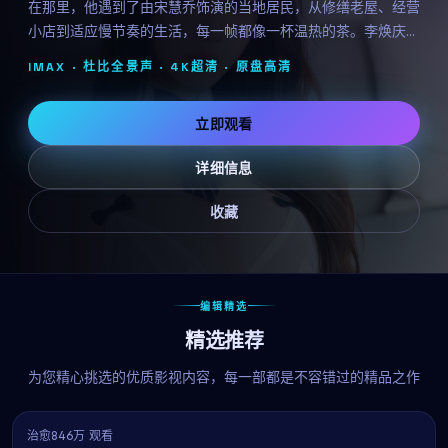
在那里，他遇到了由宋慧乔饰演的当地居民，从修缮老屋、经营
小店到适应慢节奏的生活，每一帧都像一杯温热的茶。李焕庆用
治愈系的影像告诉我们：人生没有标准答案。
IMAX · 杜比全景声 · 4K超清 ·
原盘高清
立即观看
详细信息
收藏
编辑精选
精选推荐
为您精心挑选的优质影视内容，每一部都是不容错过的精品之作
治愈
846万 观看
7.0
热播