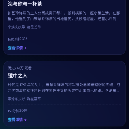
海与你与一杯茶
孙艺珍饰演的主人公因故离开都市，搬到横滨的一座小镇生活。在那
里，他遇到了由宋慧乔饰演的当地居民，从修缮老屋、经营小店到适
应慢节奏的生活，每一帧都像一杯温热的茶。李焕庆用治愈系的影像
李焕庆
执导 · 群星荟萃
告诉我们：人生没有标准答案。
2016
168分钟
查看详情 →
历史
NEW
741万 观看
7.4
镜中之人
时代是 1791 年的乱世，宋慧乔饰演的将军身处忠诚与理想的夹缝，苍
井优饰演的女性角色则在男性主导的历史中走出自己的路。李沧东用
细致的服化道与考究的场景，重现一段被忽略的过往。
李沧东
执导 · 群星荟萃
2019
158分钟
查看详情 →