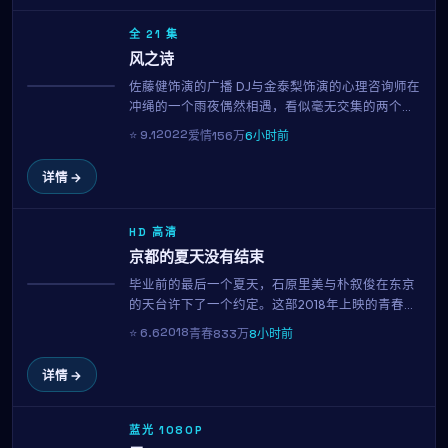
全 21 集
风之诗
佐藤健饰演的广播 DJ与金泰梨饰演的心理咨询师在
获奖
冲绳的一个雨夜偶然相遇，看似毫无交集的两个
人，因为一封被错送的信、一首循环播放的旧歌、
2022
⭐
9.1
爱情
156万
6小时前
或是一只走失的猫，开始走进彼此的日常。这部由
大林宣彦执导的2022年作品，用克制而温柔的镜头
详情 →
语言，呈现了都市人之间最纯粹的悸动。
HD 高清
京都的夏天没有结束
毕业前的最后一个夏天，石原里美与朴叙俊在东京
趋势
的天台许下了一个约定。这部2018年上映的青春佳
作集结了石原里美、朴叙俊、阿部宽、小栗旬等当
2018
⭐
6.6
青春
833万
8小时前
红演员，用98分钟的篇幅记录下属于十八岁的迷
茫、勇气与心动。
详情 →
蓝光 1080P